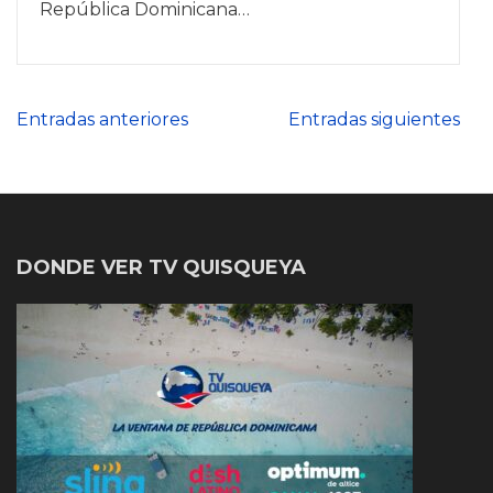
República Dominicana…
Navegación
Entradas anteriores
Entradas siguientes
de
entradas
DONDE VER TV QUISQUEYA