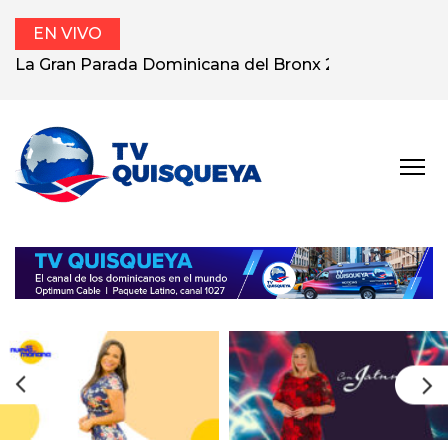
EN VIVO
La Gran Parada Dominicana del Bronx 2025
TV
El canal de los
dominicanos en el
QUISQUEYA
exterior.
prev