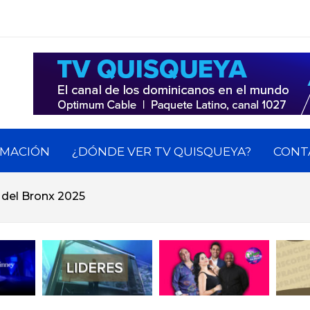
QUISQUEYA
os dominicanos en el exterior.
MACIÓN
¿DÓNDE VER TV QUISQUEYA?
CONT
 del Bronx 2025