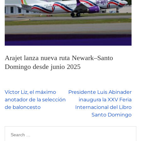
Arajet lanza nueva ruta Newark–Santo
Domingo desde junio 2025
Víctor Liz, el máximo
Presidente Luis Abinader
anotador de la selección
inaugura la XXV Feria
de baloncesto
Internacional del Libro
Santo Domingo