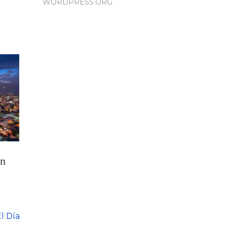
WORDPRESS.ORG
on
l Día