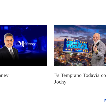
nney
Es Temprano Todavia c
Jochy
E