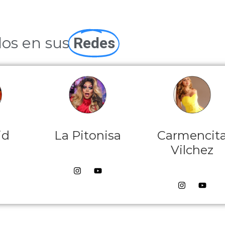
los en sus
Redes
id
La Pitonisa
Carmencit
Vilchez