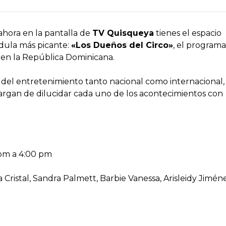
 ahora en la pantalla de
TV Quisqueya
tienes el espacio
ndula más picante:
«Los Dueños del Circo»
, el programa
 en la República Dominicana.
s del entretenimiento tanto nacional como internacional,
ncargan de dilucidar cada uno de los acontecimientos con
 pm a 4:00 pm
a Cristal, Sandra Palmett, Barbie Vanessa, Arisleidy Jimén