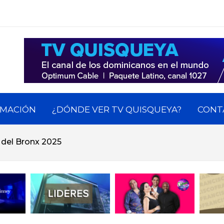
QUISQUEYA
os dominicanos en el exterior.
MACIÓN
¿DÓNDE VER TV QUISQUEYA?
CONT
 del Bronx 2025